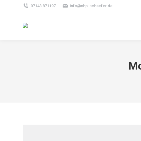
07143 871197
info@nhp-schaefer.de
Mo